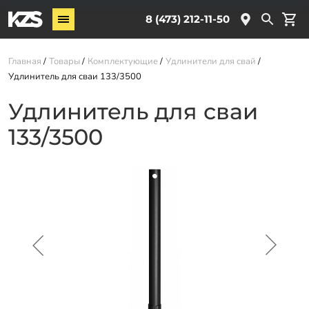
Винтовые сваи
8 (473) 212-11-50
Комплектующие
Главная
Товары
Комплектующие
Удлинители для свай
Удлинитель для сваи 133/3500
Услуги
Удлинитель для сваи
О компании
133/3500
Новости
Партнёрам
Контакты
Доставка
Оплата
Отзывы
Гарантии