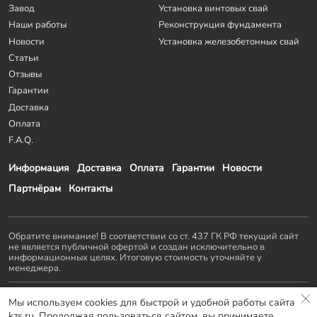
Завод
Установка винтовых свай
Наши работы
Реконструкция фундамента
Новости
Установка железобетонных свай
Статьи
Отзывы
Гарантии
Доставка
Оплата
F.A.Q.
Информация
Доставка
Оплата
Гарантии
Новости
Партнёрам
Контакты
Обратите внимание! В соответствии со ст. 437 ГК РФ текущий сайт
не является публичной офертой и создан исключительно в
информационных целях. Итоговую стоимость уточняйте у
менеджера.
Остальные проекты
KZS GROUP
:
Мы используем cookies для быстрой и удобной работы сайта
Домостроение
Заборы и ворота
Септики
Террасы
kzs.ru. Продолжая пользоваться сайтом, вы принимаете