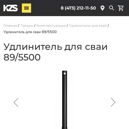
Винтовые сваи
8 (473) 212-11-50
Комплектующие
Главная
Товары
Комплектующие
Удлинители для свай
Удлинитель для сваи 89/5500
Услуги
Удлинитель для сваи
О компании
89/5500
Новости
Партнёрам
Контакты
Доставка
Оплата
Отзывы
Гарантии