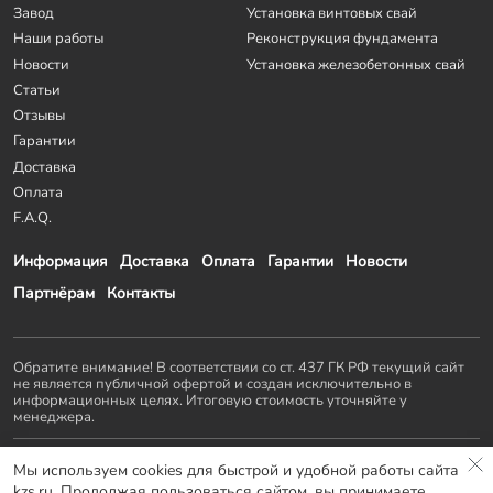
Завод
Установка винтовых свай
Наши работы
Реконструкция фундамента
Новости
Установка железобетонных свай
Статьи
Отзывы
Гарантии
Доставка
Оплата
F.A.Q.
Информация
Доставка
Оплата
Гарантии
Новости
Партнёрам
Контакты
Обратите внимание! В соответствии со ст. 437 ГК РФ текущий сайт
не является публичной офертой и создан исключительно в
информационных целях. Итоговую стоимость уточняйте у
менеджера.
Остальные проекты
KZS GROUP
:
Мы используем cookies для быстрой и удобной работы сайта
Домостроение
Заборы и ворота
Септики
Террасы
kzs.ru. Продолжая пользоваться сайтом, вы принимаете