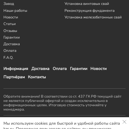
Завод
Установка винтовых свай
Наши работы
Реконструкция фундамента
Новости
Установка железобетонных свай
Статьи
Отзывы
Гарантии
Доставка
Оплата
F.A.Q.
Информация
Доставка
Оплата
Гарантии
Новости
Партнёрам
Контакты
Обратите внимание! В соответствии со ст. 437 ГК РФ текущий сайт
не является публичной офертой и создан исключительно в
информационных целях. Итоговую стоимость уточняйте у
менеджера.
Остальные проекты
KZS GROUP
:
Мы используем cookies для быстрой и удобной работы сайта
Домостроение
Заборы и ворота
Септики
Террасы
kzs.ru. Продолжая пользоваться сайтом, вы принимаете