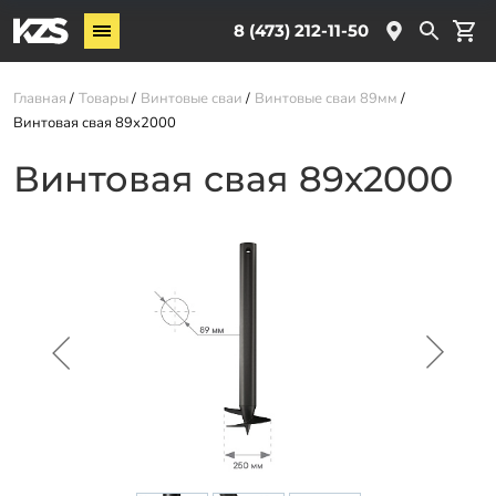
Винтовые сваи
8 (473) 212-11-50
Комплектующие
Главная
Товары
Винтовые сваи
Винтовые сваи 89мм
Винтовая свая 89х2000
Услуги
Винтовая свая 89х2000
О компании
Новости
Партнёрам
Контакты
Доставка
Оплата
Отзывы
Гарантии