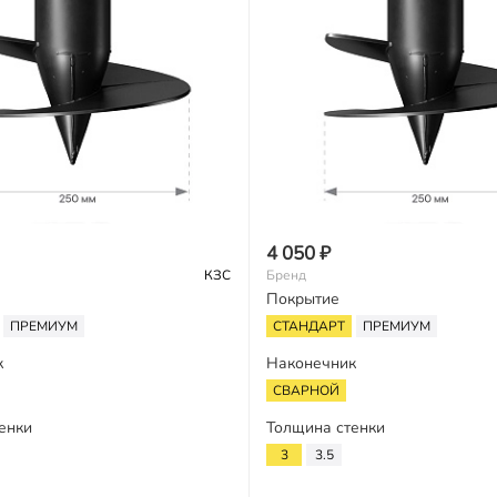
4 050 ₽
КЗС
Бренд
Покрытие
ПРЕМИУМ
СТАНДАРТ
ПРЕМИУМ
к
Наконечник
СВАРНОЙ
енки
Толщина стенки
3
3.5