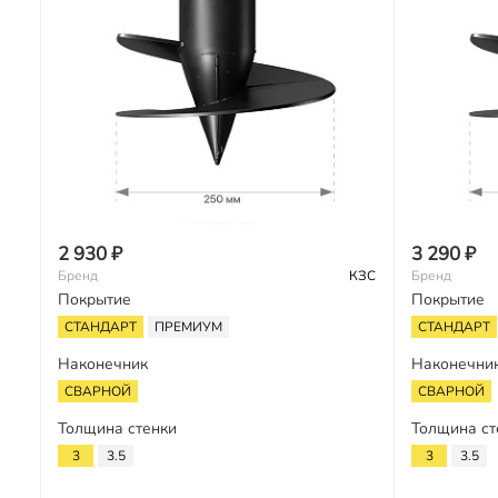
2 930 ₽
3 290 ₽
Бренд
КЗС
Бренд
Покрытие
Покрытие
СТАНДАРТ
ПРЕМИУМ
СТАНДАРТ
Наконечник
Наконечни
СВАРНОЙ
СВАРНОЙ
Толщина стенки
Толщина ст
3
3.5
3
3.5