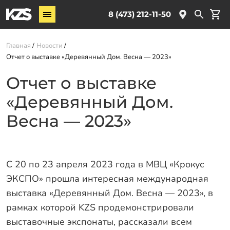
Винтовые сваи
8 (473) 212-11-50
Комплектующие
Главная
Новости
Отчет о выставке «Деревянный Дом. Весна — 2023»
Услуги
Отчет о выставке
О компании
«Деревянный Дом.
Новости
Партнёрам
Весна — 2023»
Контакты
Доставка
С 20 по 23 апреля 2023 года в МВЦ «Крокус
Оплата
ЭКСПО» прошла интересная международная
выставка «Деревянный Дом. Весна — 2023», в
Отзывы
рамках которой KZS продемонстрировали
Гарантии
выставочные экспонаты, рассказали всем