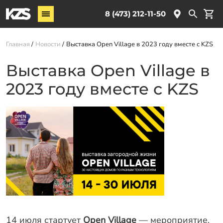
Винтовые сваи
8 (473) 212-11-50
Комплектующие
Главная
Новости
Выставка Open Village в 2023 году вместе с KZS
Услуги
Выставка Open Village в
О компании
2023 году вместе с KZS
Новости
Партнёрам
Контакты
Доставка
Оплата
Отзывы
Гарантии
14 июля стартует
Open Village
— мероприятие,