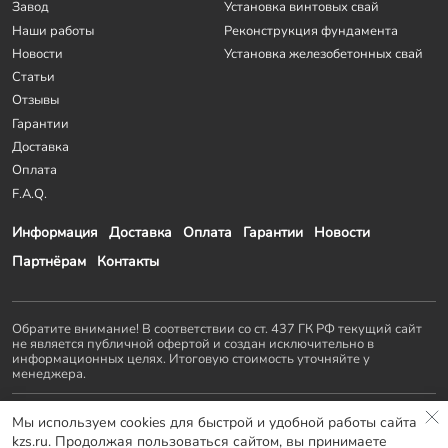
Завод
Установка винтовых свай
Наши работы
Реконструкция фундамента
Новости
Установка железобетонных свай
Статьи
Отзывы
Гарантии
Доставка
Оплата
F.A.Q.
Информация
Доставка
Оплата
Гарантии
Новости
Партнёрам
Контакты
Обратите внимание! В соответствии со ст. 437 ГК РФ текущий сайт
не является публичной офертой и создан исключительно в
информационных целях. Итоговую стоимость уточняйте у
менеджера.
Остальные проекты
KZS GROUP
:
Мы используем cookies для быстрой и удобной работы сайта
Домостроение
Заборы и ворота
Септики
Террасы
kzs.ru. Продолжая пользоваться сайтом, вы принимаете