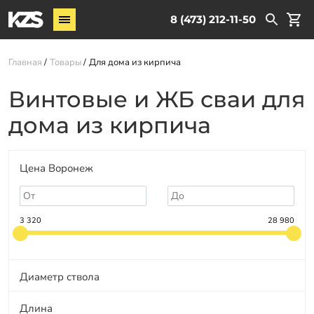
Винтовые сваи
8 (473) 212-11-50
Комплектующие
Главная
Товары
Для дома из кирпича
Услуги
Винтовые и ЖБ сваи для
О компании
дома из кирпича
Новости
Партнёрам
Цена Воронеж
Контакты
Доставка
3 320
28 980
Оплата
Отзывы
Диаметр ствола
Гарантии
Длина