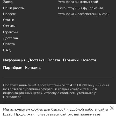
Завод
Установка винтовых свай
Наши работы
Реконструкция фундамента
Новости
Установка железобетонных свай
Статьи
Отзывы
Гарантии
Доставка
Оплата
F.A.Q.
Информация
Доставка
Оплата
Гарантии
Новости
Партнёрам
Контакты
Обратите внимание! В соответствии со ст. 437 ГК РФ текущий сайт
не является публичной офертой и создан исключительно в
информационных целях. Итоговую стоимость уточняйте у
менеджера.
Остальные проекты
KZS GROUP
:
Мы используем cookies для быстрой и удобной работы сайта
Домостроение
Заборы и ворота
Септики
Террасы
kzs.ru. Продолжая пользоваться сайтом, вы принимаете