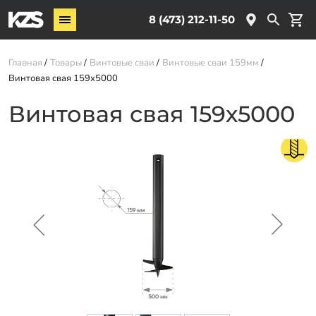
Винтовые сваи
8 (473) 212-11-50
Комплектующие
Главная
Товары
Винтовые сваи
Винтовые сваи 159мм
Винтовая свая 159х5000
Услуги
Винтовая свая 159х5000
О компании
Новости
Партнёрам
Контакты
Доставка
Оплата
Отзывы
Гарантии