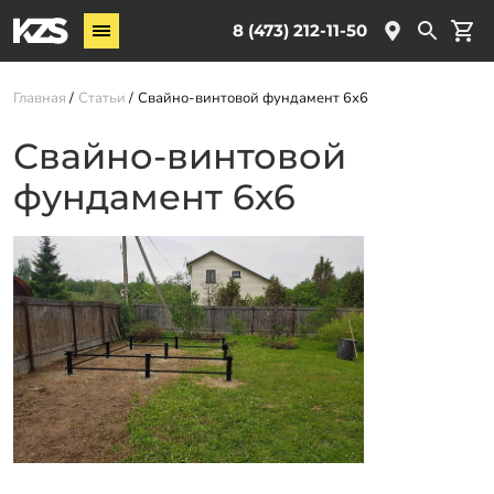
Винтовые сваи
8 (473) 212-11-50
Комплектующие
Главная
Статьи
Свайно-винтовой фундамент 6х6
Услуги
Свайно-винтовой
О компании
фундамент 6х6
Новости
Партнёрам
Контакты
Доставка
Оплата
Отзывы
Гарантии